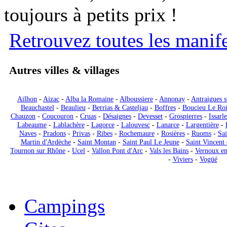
toujours à petits prix !
Retrouvez toutes les manif
Autres villes & villages
Ailhon
-
Aizac
-
Alba la Romaine
-
Alboussiere
-
Annonay
-
Antraigues s
Beauchastel
-
Beaulieu
-
Berrias & Casteljau
-
Boffres
-
Boucieu Le Ro
Chauzon
-
Coucouron
-
Cruas
-
Désaignes
-
Devesset
-
Grospierres
-
Issarle
Labeaume
-
Lablachère
-
Lagorce
-
Lalouvesc
-
Lanarce
-
Largentière
-
Naves
-
Pradons
-
Privas
-
Ribes
-
Rochemaure
-
Rosières
-
Ruoms
-
Sai
Martin d'Ardèche
-
Saint Montan
-
Saint Paul Le Jeune
-
Saint Vincent 
Tournon sur Rhône
-
Ucel
-
Vallon Pont d'Arc
-
Vals les Bains
-
Vernoux en
-
Viviers
-
Vogüé
Locations
Campings