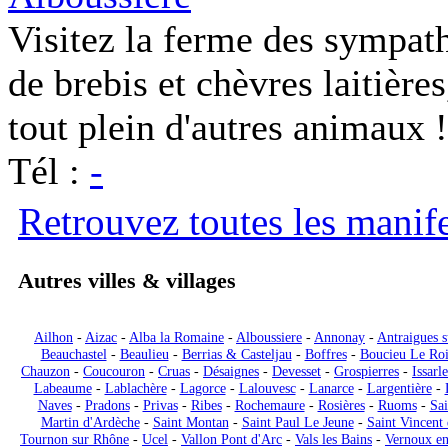
Visitez la ferme des sympat
de brebis et chèvres laitière
tout plein d'autres animaux !
Tél :
-
Retrouvez toutes les manif
Autres villes & villages
Ailhon
-
Aizac
-
Alba la Romaine
-
Alboussiere
-
Annonay
-
Antraigues s
Beauchastel
-
Beaulieu
-
Berrias & Casteljau
-
Boffres
-
Boucieu Le Ro
Chauzon
-
Coucouron
-
Cruas
-
Désaignes
-
Devesset
-
Grospierres
-
Issarle
Labeaume
-
Lablachère
-
Lagorce
-
Lalouvesc
-
Lanarce
-
Largentière
-
Naves
-
Pradons
-
Privas
-
Ribes
-
Rochemaure
-
Rosières
-
Ruoms
-
Sai
Martin d'Ardèche
-
Saint Montan
-
Saint Paul Le Jeune
-
Saint Vincent 
Tournon sur Rhône
-
Ucel
-
Vallon Pont d'Arc
-
Vals les Bains
-
Vernoux en