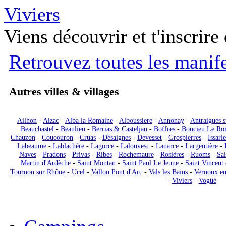
Viviers
Viens découvrir et t'inscrire 
Retrouvez toutes les manif
Autres villes & villages
Ailhon
-
Aizac
-
Alba la Romaine
-
Alboussiere
-
Annonay
-
Antraigues s
Beauchastel
-
Beaulieu
-
Berrias & Casteljau
-
Boffres
-
Boucieu Le Ro
Chauzon
-
Coucouron
-
Cruas
-
Désaignes
-
Devesset
-
Grospierres
-
Issarle
Labeaume
-
Lablachère
-
Lagorce
-
Lalouvesc
-
Lanarce
-
Largentière
-
Naves
-
Pradons
-
Privas
-
Ribes
-
Rochemaure
-
Rosières
-
Ruoms
-
Sai
Martin d'Ardèche
-
Saint Montan
-
Saint Paul Le Jeune
-
Saint Vincent 
Tournon sur Rhône
-
Ucel
-
Vallon Pont d'Arc
-
Vals les Bains
-
Vernoux en
-
Viviers
-
Vogüé
Locations