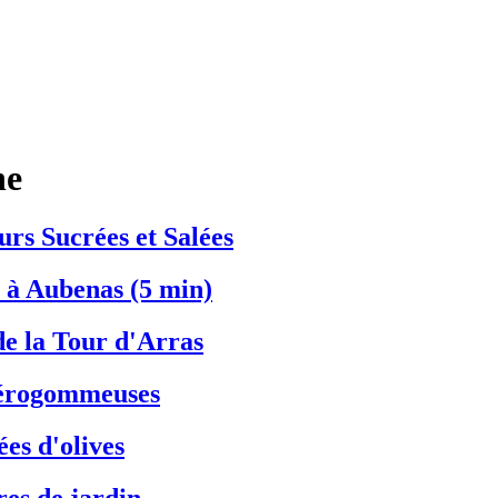
he
urs Sucrées et Salées
e à Aubenas (5 min)
de la Tour d'Arras
aérogommeuses
ées d'olives
res de jardin