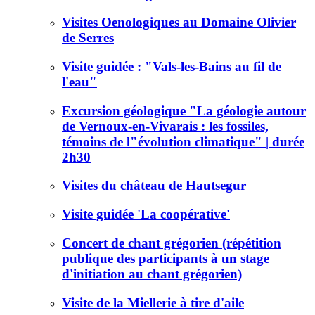
Visites Oenologiques au Domaine Olivier
de Serres
Visite guidée : "Vals-les-Bains au fil de
l'eau"
Excursion géologique "La géologie autour
de Vernoux-en-Vivarais : les fossiles,
témoins de l"évolution climatique" | durée
2h30
Visites du château de Hautsegur
Visite guidée 'La coopérative'
Concert de chant grégorien (répétition
publique des participants à un stage
d'initiation au chant grégorien)
Visite de la Miellerie à tire d'aile