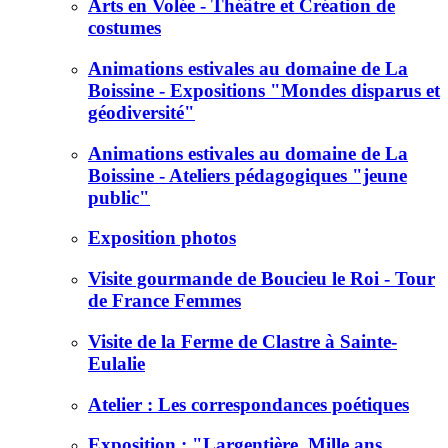
Arts en Volée - Théâtre et Création de
costumes
Animations estivales au domaine de La
Boissine - Expositions "Mondes disparus et
géodiversité"
Animations estivales au domaine de La
Boissine - Ateliers pédagogiques "jeune
public"
Exposition photos
Visite gourmande de Boucieu le Roi - Tour
de France Femmes
Visite de la Ferme de Clastre à Sainte-
Eulalie
Atelier : Les correspondances poétiques
Exposition : "Largentière, Mille ans