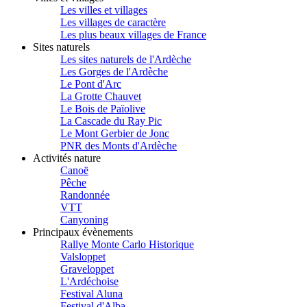
Les villes et villages
Les villages de caractère
Les plus beaux villages de France
Sites naturels
Les sites naturels de l'Ardèche
Les Gorges de l'Ardèche
Le Pont d'Arc
La Grotte Chauvet
Le Bois de Païolive
La Cascade du Ray Pic
Le Mont Gerbier de Jonc
PNR des Monts d'Ardèche
Activités nature
Canoë
Pêche
Randonnée
VTT
Canyoning
Principaux évènements
Rallye Monte Carlo Historique
Valsloppet
Graveloppet
L'Ardéchoise
Festival Aluna
Festival d'Alba