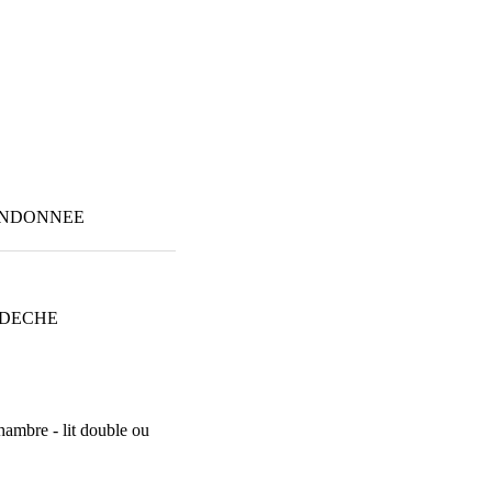
RANDONNEE
RDECHE
hambre - lit double ou