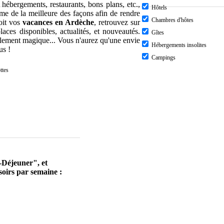
 hébergements, restaurants, bons plans, etc.,
Hôtels
rme de la meilleure des façons afin de rendre
Chambres d'hôtes
oit vos
vacances en Ardèche
, retrouvez sur
laces disponibles, actualités, et nouveautés.
Gîtes
lement magique... Vous n'aurez qu'une envie
Hébergements insolites
us !
Campings
ttes
-Déjeuner", et
oirs par semaine :