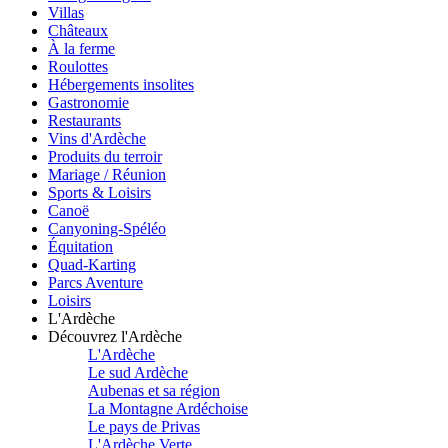
Villas
Châteaux
À la ferme
Roulottes
Hébergements insolites
Gastronomie
Restaurants
Vins d'Ardèche
Produits du terroir
Mariage / Réunion
Sports & Loisirs
Canoë
Canyoning-Spéléo
Équitation
Quad-Karting
Parcs Aventure
Loisirs
L'Ardèche
Découvrez l'Ardèche
L'Ardèche
Le sud Ardèche
Aubenas et sa région
La Montagne Ardéchoise
Le pays de Privas
L'Ardèche Verte