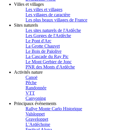
Villes et villages
Les villes et villages
Les villages de caractère
Les plus beaux villages de France
Sites naturels
Les sites naturels de l'Ardèche
Les Gorges de l'Ardèche
Le Pont d'Arc
La Grotte Chauvet
Le Bois de Païolive
La Cascade du Ray Pic
Le Mont Gerbier de Jonc
PNR des Monts d'Ardèche
Activités nature
Canoë
Pêche
Randonnée
VTT
Canyoning
Principaux évènements
Rallye Monte Carlo Historique
Valsloppet
Graveloppet
L'Ardéchoise
Festival Aluna