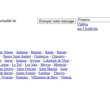
ctualité de
Vidéos
sur l'Ardèche
ur Volane
-
Aubenas
-
Balazuc
-
Banne
-
Barnas
-
i
-
Bourg Saint Andéol
-
Chalencon
-
Chassiers
-
s
-
Jaujac
-
Joannas
-
Joyeuse
-
Labastide de Virac
-
Larnas
-
Le Teil
-
Les Vans
-
Meyras
-
Montréal
-
nt Agrève
-
Saint Felicien
-
Saint Martial
-
Saint
de Barrès
-
Sainte Eulalie
-
Sanilhac
-
Thueyts
-
 Vivarais
-
Vesseaux
-
Villeneuve de Berg
-
Vinezac