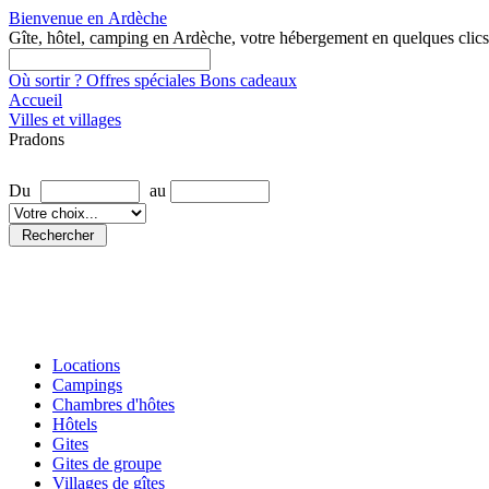
Bienvenue en
Ardèche
Gîte, hôtel, camping en Ardèche, votre hébergement en quelques clics
Où sortir ?
Offres spéciales
Bons cadeaux
Accueil
Villes et villages
Pradons
Rechercher une location
Du
au
Locations
Campings
Chambres d'hôtes
Hôtels
Gites
Gites de groupe
Villages de gîtes