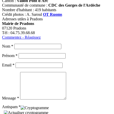
Canton :
Vallon Pont d'Arc
Communauté de commune :
CDC des Gorges de l'Ardèche
Nombre d'habitant : 419 habitants
Crédit photos : A. Saroul
OT Ruoms
Adresses utiles à Pradons
Mairie de Pradons
07120 Pradons
Tél : 04.75.39.68.68
Commentez - Réagissez
Nom *
Prénom *
Email *
Message *
Antispam *