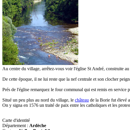
Au centre du village, arrêtez-vous voir l'église St André, construite au 
De cette époque, il ne lui reste que la nef centrale et son clocher peign
Prés de l'église remarquez le four communal qui est remis en service 
Situé un peu plus au nord du village, le
château
de la Borie fut élevé 
On y signa en 1576 un traité de paix entre les catholiques et les protes
Carte d'identité
Département :
Ardèche