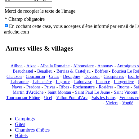
Merci de recopier le texte de l'image
* Champ obligatoire
En cochant cette case, vous acceptez d'être informé par email de l'a
ardeche.com
Autres villes & villages
Ailhon
-
Aizac
-
Alba la Romaine
-
Alboussiere
-
Annonay
-
Antraigues s
Beauchastel
-
Beaulieu
-
Berrias & Casteljau
-
Boffres
-
Boucieu Le Ro
Chauzon
-
Coucouron
-
Cruas
-
Désaignes
-
Devesset
-
Grospierres
-
Issarle
Labeaume
-
Lablachère
-
Lagorce
-
Lalouvesc
-
Lanarce
-
Largentière
-
Naves
-
Pradons
-
Privas
-
Ribes
-
Rochemaure
-
Rosières
-
Ruoms
-
Sai
Martin d'Ardèche
-
Saint Montan
-
Saint Paul Le Jeune
-
Saint Vincent 
Tournon sur Rhône
-
Ucel
-
Vallon Pont d'Arc
-
Vals les Bains
-
Vernoux en
-
Viviers
-
Vogüé
Locations
Campings
Gites
Chambres d'hôtes
Hôtels