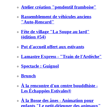
Atelier création "pendentif framboise"
Rassemblement de véhicules anciens
"Auto-Rencard"
Fête de village "La Soupe au lard"
(édition #54)
Pot d'accueil offert aux estivants
Lamastre Express - "Train de l'Ardèche"
Spectacle : Guignol
Brunch
À la rencontre d'un centre bouddhiste -
Les Échappées Estivales®
À la Bosse des ânes - Animation pour
enfants "Le petit-déjeuner des animaux"