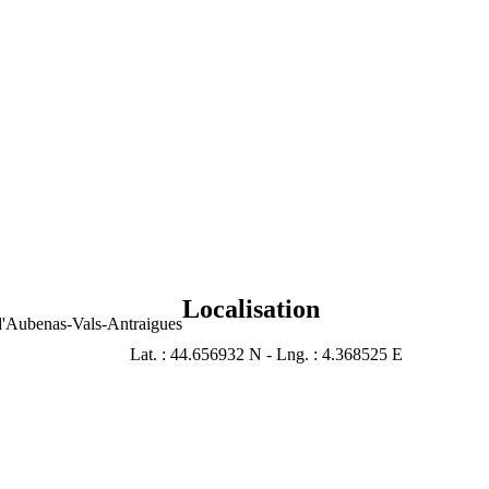
Localisation
d'Aubenas-Vals-Antraigues
Lat. : 44.656932 N - Lng. : 4.368525 E