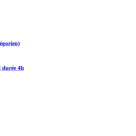
régorien)
| durée 4h