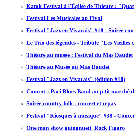
Katok Festival à l'Église de Thieure : "Qu
Festival Les Musicales au Fival
Festival "Jazz en Vivarais" #18 - Soirée-co
Le Trio des légendes - Tribute "Les Vieilles 
Théâtre au musée : Festival du Mas Daudet
Théâtre au Musée au Mas Daudet
Festival "Jazz en Vivarais" (édition #18)
Concert : Paci Blues Band au p'tit marché 
Soirée country folk - concert et repas
Festival "Kiosques à musique" #38 - Concer
One man show guingnuett' Rock Figaro