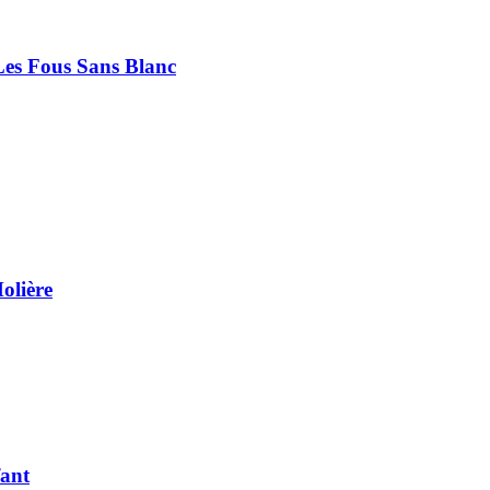
Les Fous Sans Blanc
olière
fant