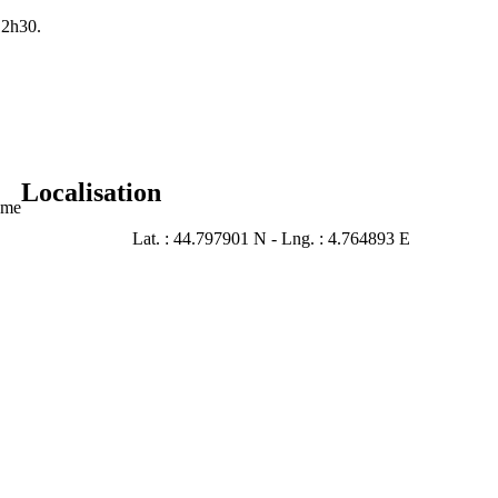
12h30.
Localisation
sme
Lat. : 44.797901 N - Lng. : 4.764893 E