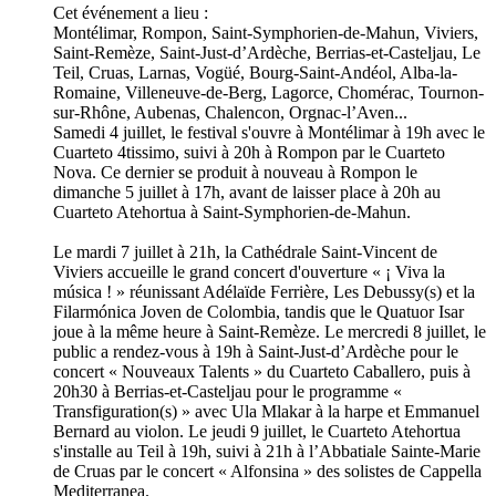
Cet événement a lieu :
Montélimar, Rompon, Saint-Symphorien-de-Mahun, Viviers,
Saint-Remèze, Saint-Just-d’Ardèche, Berrias-et-Casteljau, Le
Teil, Cruas, Larnas, Vogüé, Bourg-Saint-Andéol, Alba-la-
Romaine, Villeneuve-de-Berg, Lagorce, Chomérac, Tournon-
sur-Rhône, Aubenas, Chalencon, Orgnac-l’Aven...
Samedi 4 juillet, le festival s'ouvre à Montélimar à 19h avec le
Cuarteto 4tissimo, suivi à 20h à Rompon par le Cuarteto
Nova. Ce dernier se produit à nouveau à Rompon le
dimanche 5 juillet à 17h, avant de laisser place à 20h au
Cuarteto Atehortua à Saint-Symphorien-de-Mahun.
Le mardi 7 juillet à 21h, la Cathédrale Saint-Vincent de
Viviers accueille le grand concert d'ouverture « ¡ Viva la
música ! » réunissant Adélaïde Ferrière, Les Debussy(s) et la
Filarmónica Joven de Colombia, tandis que le Quatuor Isar
joue à la même heure à Saint-Remèze. Le mercredi 8 juillet, le
public a rendez-vous à 19h à Saint-Just-d’Ardèche pour le
concert « Nouveaux Talents » du Cuarteto Caballero, puis à
20h30 à Berrias-et-Casteljau pour le programme «
Transfiguration(s) » avec Ula Mlakar à la harpe et Emmanuel
Bernard au violon. Le jeudi 9 juillet, le Cuarteto Atehortua
s'installe au Teil à 19h, suivi à 21h à l’Abbatiale Sainte-Marie
de Cruas par le concert « Alfonsina » des solistes de Cappella
Mediterranea.