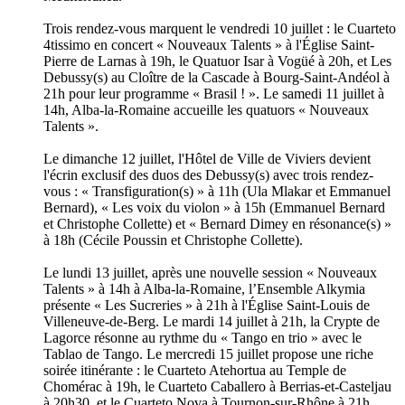
Trois rendez-vous marquent le vendredi 10 juillet : le Cuarteto
4tissimo en concert « Nouveaux Talents » à l'Église Saint-
Pierre de Larnas à 19h, le Quatuor Isar à Vogüé à 20h, et Les
Debussy(s) au Cloître de la Cascade à Bourg-Saint-Andéol à
21h pour leur programme « Brasil ! ». Le samedi 11 juillet à
14h, Alba-la-Romaine accueille les quatuors « Nouveaux
Talents ».
Le dimanche 12 juillet, l'Hôtel de Ville de Viviers devient
l'écrin exclusif des duos des Debussy(s) avec trois rendez-
vous : « Transfiguration(s) » à 11h (Ula Mlakar et Emmanuel
Bernard), « Les voix du violon » à 15h (Emmanuel Bernard
et Christophe Collette) et « Bernard Dimey en résonance(s) »
à 18h (Cécile Poussin et Christophe Collette).
Le lundi 13 juillet, après une nouvelle session « Nouveaux
Talents » à 14h à Alba-la-Romaine, l’Ensemble Alkymia
présente « Les Sucreries » à 21h à l'Église Saint-Louis de
Villeneuve-de-Berg. Le mardi 14 juillet à 21h, la Crypte de
Lagorce résonne au rythme du « Tango en trio » avec le
Tablao de Tango. Le mercredi 15 juillet propose une riche
soirée itinérante : le Cuarteto Atehortua au Temple de
Chomérac à 19h, le Cuarteto Caballero à Berrias-et-Casteljau
à 20h30, et le Cuarteto Nova à Tournon-sur-Rhône à 21h.