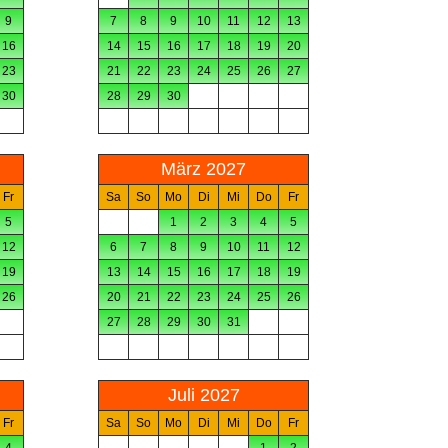
9
7
8
9
10
11
12
13
16
14
15
16
17
18
19
20
23
21
22
23
24
25
26
27
30
28
29
30
März 2027
Fr
Sa
So
Mo
Di
Mi
Do
Fr
5
1
2
3
4
5
12
6
7
8
9
10
11
12
19
13
14
15
16
17
18
19
26
20
21
22
23
24
25
26
27
28
29
30
31
Juli 2027
Fr
Sa
So
Mo
Di
Mi
Do
Fr