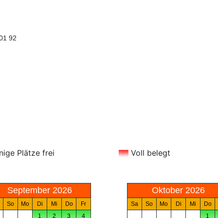
 01 92
Les Marronniers
nige Plätze frei
Voll belegt
September 2026
Oktober 2026
So
Mo
Di
Mi
Do
Fr
Sa
So
Mo
Di
Mi
Do
1
2
3
4
1