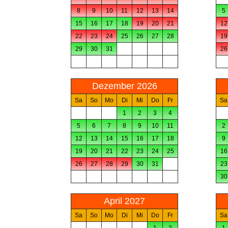
8
9
10
11
12
13
14
5
15
16
17
18
19
20
21
12
22
23
24
25
26
27
28
19
29
30
31
26
Dezember 2026
Sa
So
Mo
Di
Mi
Do
Fr
Sa
1
2
3
4
5
6
7
8
9
10
11
2
12
13
14
15
16
17
18
9
19
20
21
22
23
24
25
16
26
27
28
29
30
31
23
30
April 2027
Sa
So
Mo
Di
Mi
Do
Fr
Sa