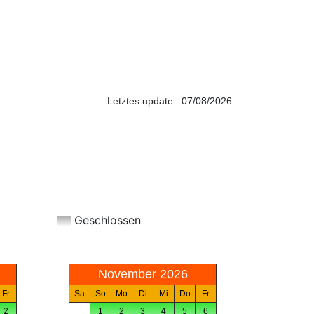
Letztes update : 07/08/2026
Geschlossen
November 2026
Fr
Sa
So
Mo
Di
Mi
Do
Fr
2
1
2
3
4
5
6