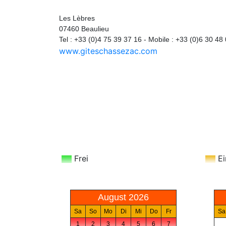
Gites du chassezac
Les Lèbres
07460 Beaulieu
Tel : +33 (0)4 75 39 37 16 - Mobile : +33 (0)6 30 48
www.giteschassezac.com
Frei
Ei
August 2026
Sa
So
Mo
Di
Mi
Do
Fr
Sa
1
2
3
4
5
6
7